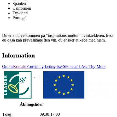
Spanien
Californien
Tyskland
Portugal
Du er altid velkommen på “inspirationsrundtur” i vinkælderen, hvor
du også kan prøvesmage den vin, du ønsker at købe med hjem.
Information
Om os
Kontakt
Forretningsbetingelser
Støttet af LAG Thy-Mors
Åbningstider
I dag
0
9
:
30
-
17
:
0
0