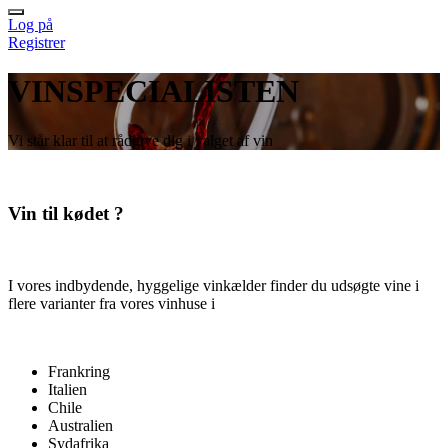
Log på
Registrer
VINSPECIALISTEN
Vi står klar til at rådgive dig i valget af vin
Vin til kødet ?
I vores indbydende, hyggelige vinkælder finder du udsøgte vine i
flere varianter fra vores vinhuse i
Frankring
Italien
Chile
Australien
Sydafrika