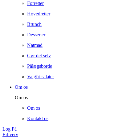
Forretter
Hovedretter
Brunch
Desserter
Natmad
Gør det selv
Pålægsborde
Valgfri salater
Om os
Om os
Om os
Kontakt os
Log På
Erhverv