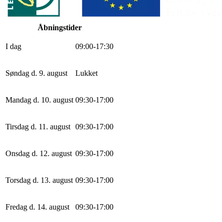
Åbningstider
I dag
0
9
:
0
0
-
17
:
30
Søndag d. 9. august
Lukket
Mandag d. 10. august
0
9
:
30
-
17
:
0
0
Tirsdag d. 11. august
0
9
:
30
-
17
:
0
0
Onsdag d. 12. august
0
9
:
30
-
17
:
0
0
Torsdag d. 13. august
0
9
:
30
-
17
:
0
0
Fredag d. 14. august
0
9
:
30
-
17
:
0
0