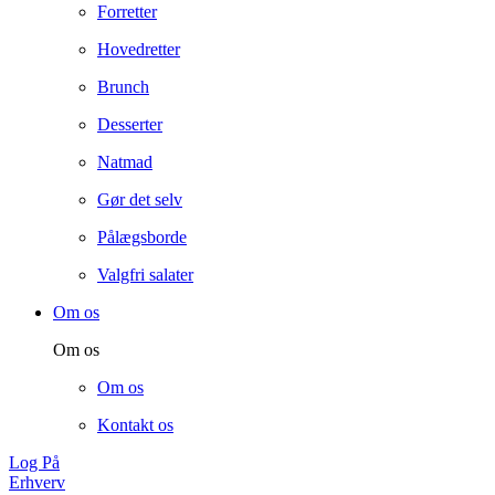
Forretter
Hovedretter
Brunch
Desserter
Natmad
Gør det selv
Pålægsborde
Valgfri salater
Om os
Om os
Om os
Kontakt os
Log På
Erhverv