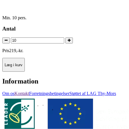
Min. 10 pers.
Antal
Pris
219
,
-
kr.
Læg i kurv
Information
Om os
Kontakt
Forretningsbetingelser
Støttet af LAG Thy-Mors