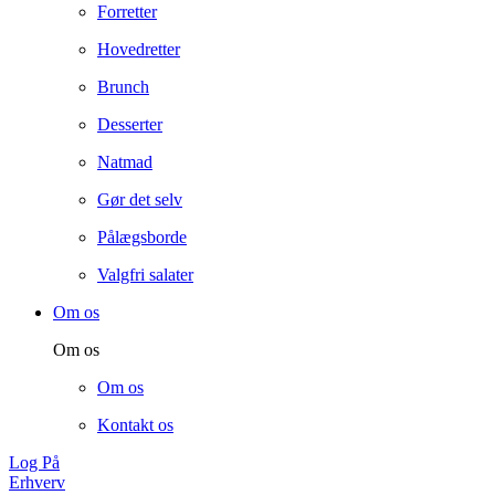
Forretter
Hovedretter
Brunch
Desserter
Natmad
Gør det selv
Pålægsborde
Valgfri salater
Om os
Om os
Om os
Kontakt os
Log På
Erhverv