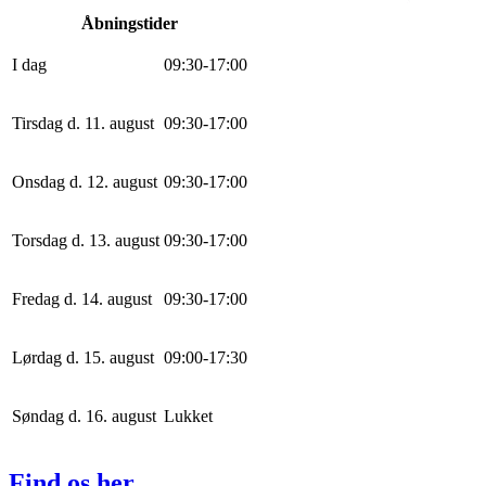
Åbningstider
I dag
0
9
:
30
-
17
:
0
0
Tirsdag d. 11. august
0
9
:
30
-
17
:
0
0
Onsdag d. 12. august
0
9
:
30
-
17
:
0
0
Torsdag d. 13. august
0
9
:
30
-
17
:
0
0
Fredag d. 14. august
0
9
:
30
-
17
:
0
0
Lørdag d. 15. august
0
9
:
0
0
-
17
:
30
Søndag d. 16. august
Lukket
Find os her