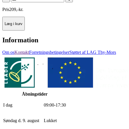
Pris
209
,
-
kr.
Læg i kurv
Information
Om os
Kontakt
Forretningsbetingelser
Støttet af LAG Thy-Mors
Åbningstider
I dag
0
9
:
0
0
-
17
:
30
Søndag d. 9. august
Lukket