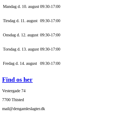
Mandag d. 10. august
0
9
:
30
-
17
:
0
0
Tirsdag d. 11. august
0
9
:
30
-
17
:
0
0
Onsdag d. 12. august
0
9
:
30
-
17
:
0
0
Torsdag d. 13. august
0
9
:
30
-
17
:
0
0
Fredag d. 14. august
0
9
:
30
-
17
:
0
0
Find os her
Vestergade 74
7700 Thisted
mail@dengamleslagter.dk