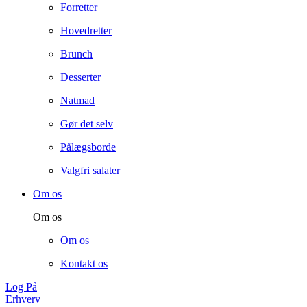
Forretter
Hovedretter
Brunch
Desserter
Natmad
Gør det selv
Pålægsborde
Valgfri salater
Om os
Om os
Om os
Kontakt os
Log På
Erhverv