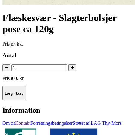
Flæskesvær - Slagterbolsjer
pose ca 120g
Pris pr. kg.
Antal
Pris
300
,
-
kr.
Læg i kurv
Information
Om os
Kontakt
Forretningsbetingelser
Støttet af LAG Thy-Mors