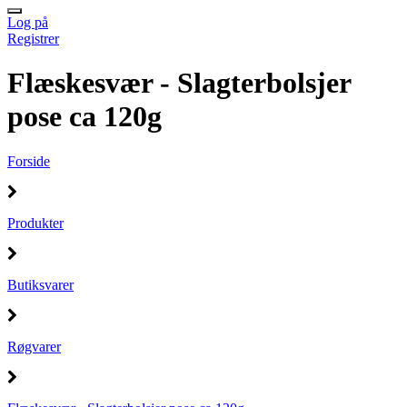
Log på
Registrer
Flæskesvær - Slagterbolsjer
pose ca 120g
Forside
Produkter
Butiksvarer
Røgvarer