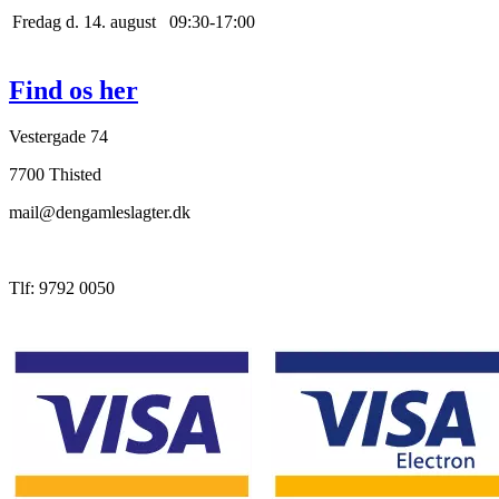
Fredag d. 14. august
0
9
:
30
-
17
:
0
0
Find os her
Vestergade 74
7700 Thisted
mail@dengamleslagter.dk
Tlf: 9792 0050