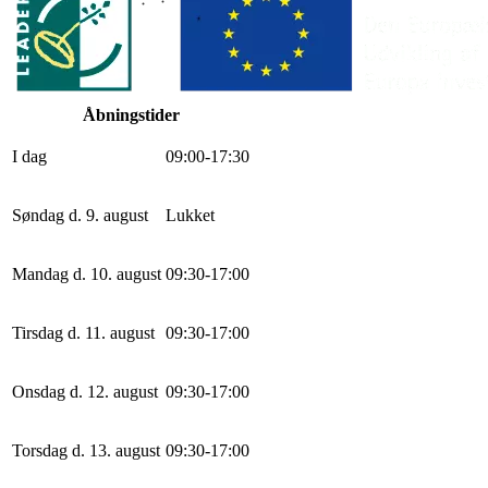
Åbningstider
I dag
0
9
:
0
0
-
17
:
30
Søndag d. 9. august
Lukket
Mandag d. 10. august
0
9
:
30
-
17
:
0
0
Tirsdag d. 11. august
0
9
:
30
-
17
:
0
0
Onsdag d. 12. august
0
9
:
30
-
17
:
0
0
Torsdag d. 13. august
0
9
:
30
-
17
:
0
0