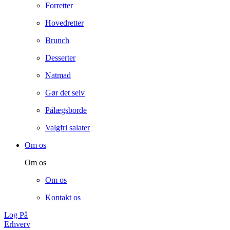
Forretter
Hovedretter
Brunch
Desserter
Natmad
Gør det selv
Pålægsborde
Valgfri salater
Om os
Om os
Om os
Kontakt os
Log På
Erhverv