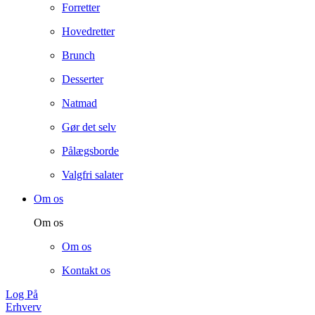
Forretter
Hovedretter
Brunch
Desserter
Natmad
Gør det selv
Pålægsborde
Valgfri salater
Om os
Om os
Om os
Kontakt os
Log På
Erhverv