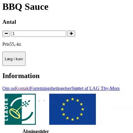
BBQ Sauce
Antal
Pris
55
,
-
kr.
Læg i kurv
Information
Om os
Kontakt
Forretningsbetingelser
Støttet af LAG Thy-Mors
Åbningstider