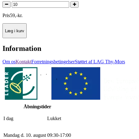
Pris
59
,
-
kr.
Læg i kurv
Information
Om os
Kontakt
Forretningsbetingelser
Støttet af LAG Thy-Mors
Åbningstider
I dag
Lukket
Mandag d. 10. august
0
9
:
30
-
17
:
0
0