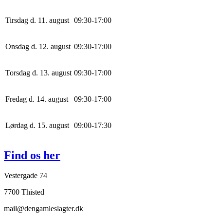
Tirsdag d. 11. august
0
9
:
30
-
17
:
0
0
Onsdag d. 12. august
0
9
:
30
-
17
:
0
0
Torsdag d. 13. august
0
9
:
30
-
17
:
0
0
Fredag d. 14. august
0
9
:
30
-
17
:
0
0
Lørdag d. 15. august
0
9
:
0
0
-
17
:
30
Find os her
Vestergade 74
7700 Thisted
mail@dengamleslagter.dk