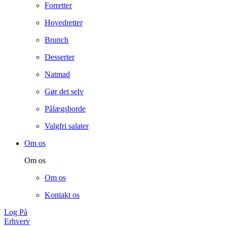
Forretter
Hovedretter
Brunch
Desserter
Natmad
Gør det selv
Pålægsborde
Valgfri salater
Om os
Om os
Om os
Kontakt os
Log På
Erhverv