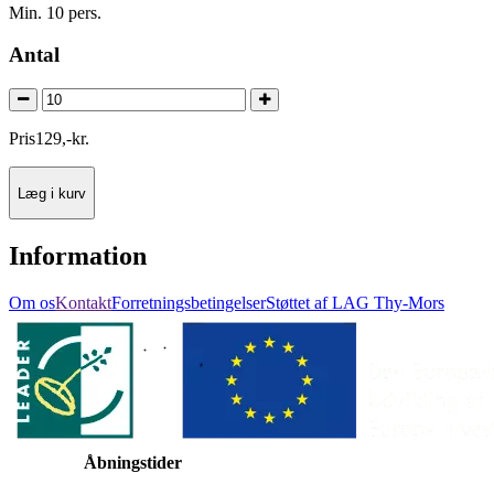
Min. 10 pers.
Antal
Pris
129
,
-
kr.
Læg i kurv
Information
Om os
Kontakt
Forretningsbetingelser
Støttet af LAG Thy-Mors
Åbningstider