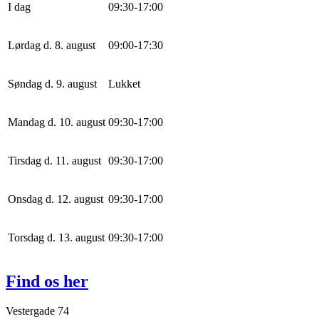
I dag
0
9
:
30
-
17
:
0
0
Lørdag d. 8. august
0
9
:
0
0
-
17
:
30
Søndag d. 9. august
Lukket
Mandag d. 10. august
0
9
:
30
-
17
:
0
0
Tirsdag d. 11. august
0
9
:
30
-
17
:
0
0
Onsdag d. 12. august
0
9
:
30
-
17
:
0
0
Torsdag d. 13. august
0
9
:
30
-
17
:
0
0
Find os her
Vestergade 74