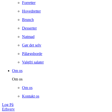
Forretter
Hovedretter
Brunch
Desserter
Natmad
Gør det selv
Pålægsborde
Valgfri salater
Om os
Om os
Om os
Kontakt os
Log På
Erhverv