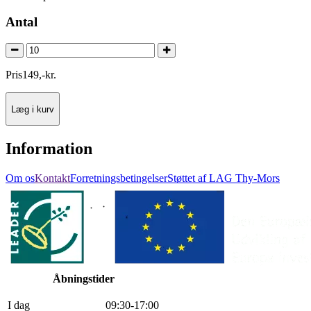
Antal
Pris
149
,
-
kr.
Læg i kurv
Information
Om os
Kontakt
Forretningsbetingelser
Støttet af LAG Thy-Mors
Åbningstider
I dag
0
9
:
30
-
17
:
0
0