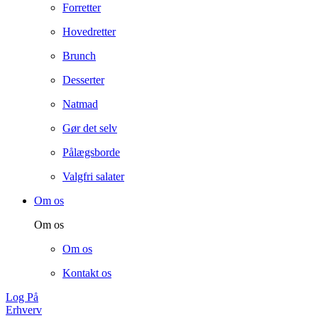
Forretter
Hovedretter
Brunch
Desserter
Natmad
Gør det selv
Pålægsborde
Valgfri salater
Om os
Om os
Om os
Kontakt os
Log På
Erhverv