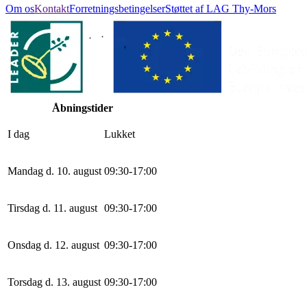
Om os
Kontakt
Forretningsbetingelser
Støttet af LAG Thy-Mors
Åbningstider
I dag
Lukket
Mandag d. 10. august
0
9
:
30
-
17
:
0
0
Tirsdag d. 11. august
0
9
:
30
-
17
:
0
0
Onsdag d. 12. august
0
9
:
30
-
17
:
0
0
Torsdag d. 13. august
0
9
:
30
-
17
:
0
0