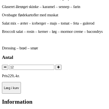
Glaseret ålerøget skinke – karamel – sennep – farin
Ovnbagte flødekartofler med muskat
Salat mix – ærter – iceberger – majs – tomat – feta – gulerod
Broccoli salat – rosin – kerner – løg – mormor creme – bacondrys
Dressing – brød – smør
Antal
Pris
229
,
-
kr.
Læg i kurv
Information