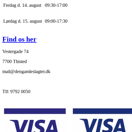
Fredag d. 14. august
0
9
:
30
-
17
:
0
0
Lørdag d. 15. august
0
9
:
0
0
-
17
:
30
Find os her
Vestergade 74
7700 Thisted
mail@dengamleslagter.dk
Tlf: 9792 0050