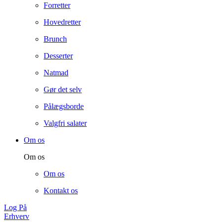
Forretter
Hovedretter
Brunch
Desserter
Natmad
Gør det selv
Pålægsborde
Valgfri salater
Om os
Om os
Om os
Kontakt os
Log På
Erhverv