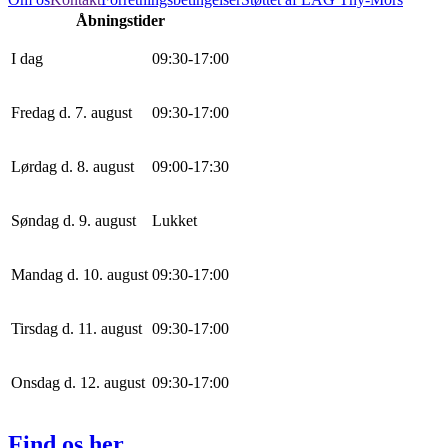
Åbningstider
I dag
0
9
:
30
-
17
:
0
0
Fredag d. 7. august
0
9
:
30
-
17
:
0
0
Lørdag d. 8. august
0
9
:
0
0
-
17
:
30
Søndag d. 9. august
Lukket
Mandag d. 10. august
0
9
:
30
-
17
:
0
0
Tirsdag d. 11. august
0
9
:
30
-
17
:
0
0
Onsdag d. 12. august
0
9
:
30
-
17
:
0
0
Find os her