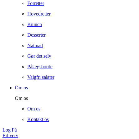
Forretter
Hovedretter
Brunch
Desserter
Natmad
Gør det selv
Pålægsborde
Valgfri salater
Om os
Om os
Om os
Kontakt os
Log På
Erhverv