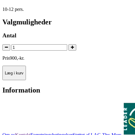
10-12 pers.
Valgmuligheder
Antal
Pris
900
,
-
kr.
Læg i kurv
Information
Om os
Kontakt
Forretningsbetingelser
Støttet af LAG Thy-Mors