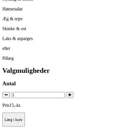
Hønsesalat
Æg & rejer
Skinke & ost
Laks & asparges
eller
Pålæg
Valgmuligheder
Antal
Pris
15
,
-
kr.
Læg i kurv