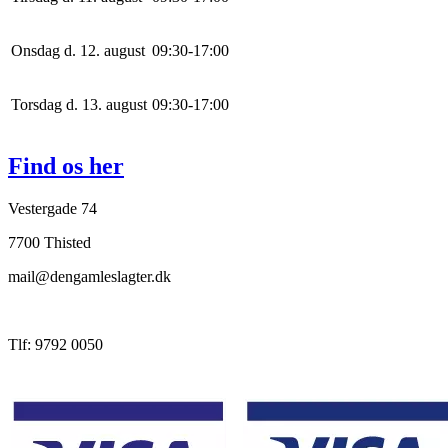
Onsdag d. 12. august
0
9
:
30
-
17
:
0
0
Torsdag d. 13. august
0
9
:
30
-
17
:
0
0
Find os her
Vestergade 74
7700 Thisted
mail@dengamleslagter.dk
Tlf: 9792 0050