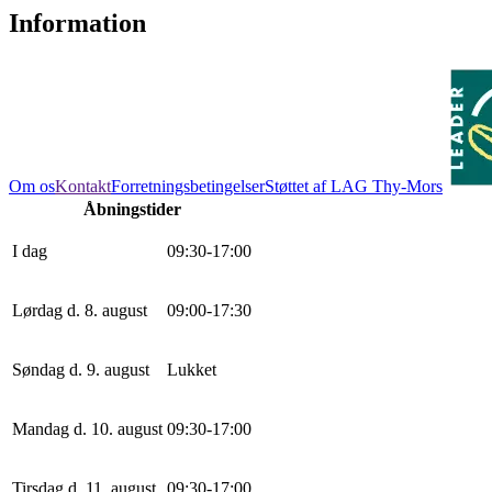
Information
Om os
Kontakt
Forretningsbetingelser
Støttet af LAG Thy-Mors
Åbningstider
I dag
0
9
:
30
-
17
:
0
0
Lørdag d. 8. august
0
9
:
0
0
-
17
:
30
Søndag d. 9. august
Lukket
Mandag d. 10. august
0
9
:
30
-
17
:
0
0
Tirsdag d. 11. august
0
9
:
30
-
17
:
0
0