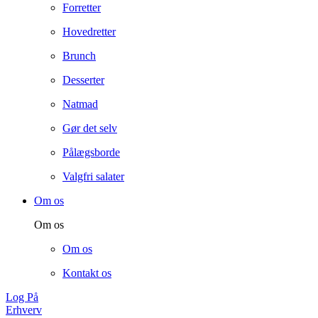
Forretter
Hovedretter
Brunch
Desserter
Natmad
Gør det selv
Pålægsborde
Valgfri salater
Om os
Om os
Om os
Kontakt os
Log På
Erhverv